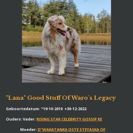
"Lana" Good Stuff Of Waro`s Legacy
Geboortedatum:
*
19-10-2010 +30-12-2022
Ouders: Vader:
RISING STAR CELEBRITY GOSSIP RE
Moeder:
D"WAKATANKA OSTE STEYASKA OF