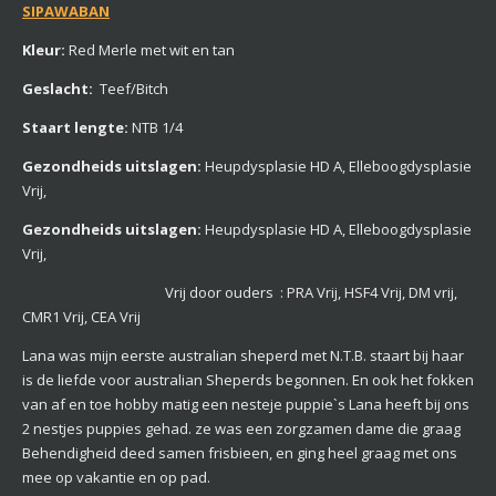
SIPAWABAN
Kleur:
Red Merle met wit en tan
Geslacht:
Teef/Bitch
Staart lengte:
NTB 1/4
Gezondheids uitslagen:
Heupdysplasie HD A, Elleboogdysplasie
Vrij,
Gezondheids uitslagen:
Heupdysplasie HD A, Elleboogdysplasie
Vrij,
Vrij door ouders : PRA Vrij, HSF4 Vrij, DM vrij,
CMR1 Vrij,
CEA Vrij
Lana was mijn eerste australian sheperd met N.T.B. staart bij haar
is de liefde voor australian Sheperds begonnen. En ook het fokken
van af en toe hobby matig een nesteje puppie`s Lana heeft bij ons
2 nestjes puppies gehad. ze was een zorgzamen dame die graag
Behendigheid deed samen frisbieen, en ging heel graag met ons
mee op vakantie en op pad.