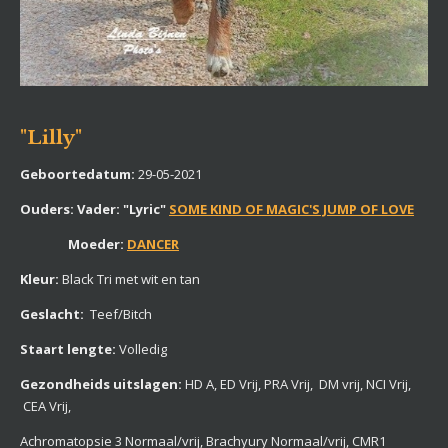
"Lilly"
Geboortedatum:
29-05-2021
Ouders:
Vader: "Lyric"
SOME KIND OF MAGIC'S JUMP OF LOVE
Moeder:
DANCER
Kleur:
Black Tri met wit en tan
Geslacht:
Teef/Bitch
Staart lengte:
Volledig
Gezondheids uitslagen:
HD A, ED Vrij,
PRA Vrij, DM vrij, NCI Vrij,
CEA Vrij,
Achromatopsie 3 Normaal/vrij, Brachyury Normaal/vrij, CMR1