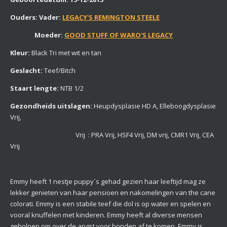
Ouders: Vader:
LEGACY'S REMINGTON STEELE
Moeder:
GOOD STUFF OF WARO'S LEGACY
Kleur:
Black Tri met wit en tan
Geslacht:
Teef/Bitch
Staart lengte:
NTB 1/2
Gezondheids uitslagen:
Heupdysplasie HD A, Elleboogdysplasie
Vrij,
Vrij : PRA Vrij, HSF4 Vrij, DM vrij, CMR1 Vrij,
CEA
Vrij
Emmy heeft 1 nestje puppy`s gehad gezien haar leeftijd mag ze
lekker genieten van haar pensioen en nakomelingen van the cane
colorati. Emmy is een stabile teef die dol is op water en spelen en
vooral knuffelen met kinderen. Emmy heeft al diverse mensen
geholpen om over de angst voor honden af te komen. Emmy is